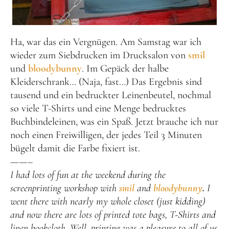
Ha, war das ein Vergnügen. Am Samstag war ich
wieder zum Siebdrucken im Drucksalon von
smil
und
bloodybunny
. Im Gepäck der halbe
Kleiderschrank… (Naja, fast…) Das Ergebnis sind
tausend und ein bedruckter Leinenbeutel, nochmal
so viele T-Shirts und eine Menge bedrucktes
Buchbindeleinen, was ein Spaß. Jetzt brauche ich nur
noch einen Freiwilligen, der jedes Teil 3 Minuten
bügelt damit die Farbe fixiert ist.
——–
I had lots of fun at the weekend during the
screenprinting workshop with
smil
and
bloodybunny
.
I
went there with nearly my whole closet (just kidding)
and now there are lots of printed tote bags, T-Shirts and
linen bookcloth. Well, printing was a pleasure to all of us