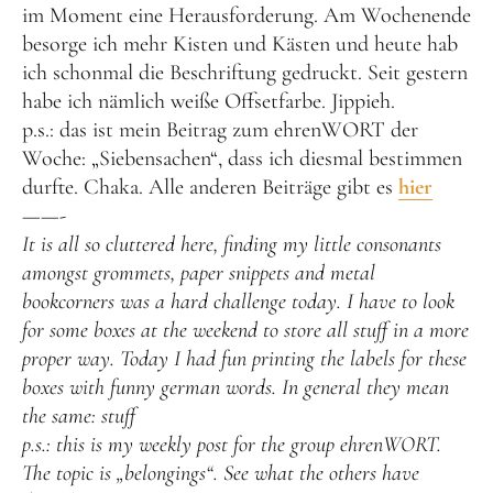
im Moment eine Herausforderung. Am Wochenende
besorge ich mehr Kisten und Kästen und heute hab
ich schonmal die Beschriftung gedruckt. Seit gestern
habe ich nämlich weiße Offsetfarbe. Jippieh.
p.s.: das ist mein Beitrag zum ehrenWORT der
Woche: „Siebensachen“, dass ich diesmal bestimmen
durfte. Chaka. Alle anderen Beiträge gibt es
hier
——-
It is all so cluttered here, finding my little consonants
amongst grommets, paper snippets and metal
bookcorners was a hard challenge today. I have to look
for some boxes at the weekend to store all stuff in a more
proper way. Today I had fun printing the labels for these
boxes with funny german words. In general they mean
the same: stuff
p.s.: this is my weekly post for the group ehrenWORT.
The topic is „belongings“. See what the others have