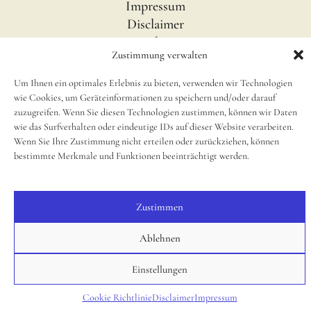
Impressum
Disclaimer
newsletter
Zustimmung verwalten
Cookie Richtlinie (EU)
Um Ihnen ein optimales Erlebnis zu bieten, verwenden wir Technologien
wie Cookies, um Geräteinformationen zu speichern und/oder darauf
SOCIAL
zuzugreifen. Wenn Sie diesen Technologien zustimmen, können wir Daten
Instagram
wie das Surfverhalten oder eindeutige IDs auf dieser Website verarbeiten.
Wenn Sie Ihre Zustimmung nicht erteilen oder zurückziehen, können
bestimmte Merkmale und Funktionen beeinträchtigt werden.
© 2025, Small Caps Print Studio
Zustimmen
Ablehnen
Einstellungen
Cookie Richtlinie
Disclaimer
Impressum