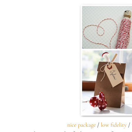
nice package
/
low fidelity
/