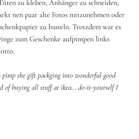
Tüten zu kleben, Anhänger zu schneiden,
arkt nen paar alte Fotos mitzunehmen oder
chenkpapier zu basteln. Trotzdem war es
n Dinge zum Geschenke aufpimpen links
Motto.
to pimp the gift packging into wonderful good
d of buying all stuff at ikea… do-it-yourself I