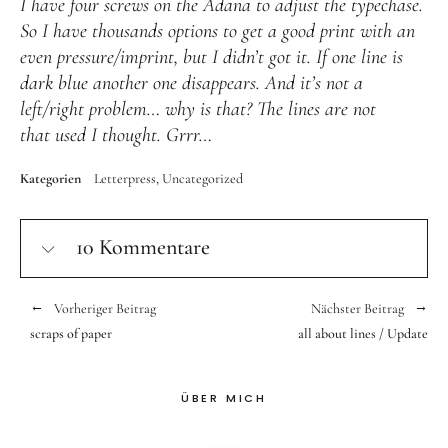
I have four screws on the Adana to adjust the typechase.
So I have thousands options to get a good print with an
even pressure/imprint, but I didn’t got it. If one line is
dark blue another one disappears. And it’s not a
left/right problem… why is that? The lines are not
that used I thought. Grrr…
Kategorien
Letterpress
Uncategorized
10 Kommentare
Vorheriger Beitrag
Nächster Beitrag
scraps of paper
all about lines / Update
ÜBER MICH