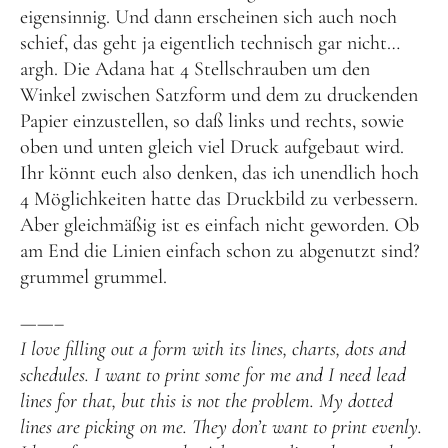
eigensinnig. Und dann erscheinen sich auch noch
schief, das geht ja eigentlich technisch gar nicht…
argh. Die Adana hat 4 Stellschrauben um den
Winkel zwischen Satzform und dem zu druckenden
Papier einzustellen, so daß links und rechts, sowie
oben und unten gleich viel Druck aufgebaut wird.
Ihr könnt euch also denken, das ich unendlich hoch
4 Möglichkeiten hatte das Druckbild zu verbessern.
Aber gleichmäßig ist es einfach nicht geworden. Ob
am End die Linien einfach schon zu abgenutzt sind?
grummel grummel.
——–
I love filling out a form with its lines, charts, dots and
schedules. I want to print some for me and I need lead
lines for that, but this is not the problem. My dotted
lines are picking on me. They don’t want to print evenly.