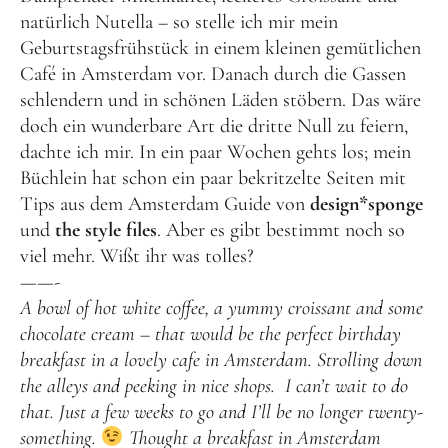
natürlich Nutella – so stelle ich mir mein
Geburtstagsfrühstück in einem kleinen gemütlichen
Café in Amsterdam vor. Danach durch die Gassen
schlendern und in schönen Läden stöbern. Das wäre
doch ein wunderbare Art die dritte Null zu feiern,
dachte ich mir. In ein paar Wochen gehts los; mein
Büchlein hat schon ein paar bekritzelte Seiten mit
Tips aus dem Amsterdam Guide von
design*sponge
und
the style files
. Aber es gibt bestimmt noch so
viel mehr. Wißt ihr was tolles?
——-
A bowl of hot white coffee, a yummy croissant and some
chocolate cream – that would be the perfect birthday
breakfast in a lovely cafe in Amsterdam. Strolling down
the alleys and peeking in nice shops. I can’t wait to do
that. Just a few weeks to go and I’ll be no longer twenty-
something.
Thought a breakfast in Amsterdam