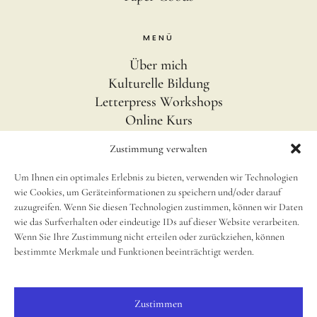
MENÜ
Über mich
Kulturelle Bildung
Letterpress Workshops
Online Kurs
Blog
Zustimmung verwalten
Um Ihnen ein optimales Erlebnis zu bieten, verwenden wir Technologien
INFOS
wie Cookies, um Geräteinformationen zu speichern und/oder darauf
Impressum
zuzugreifen. Wenn Sie diesen Technologien zustimmen, können wir Daten
wie das Surfverhalten oder eindeutige IDs auf dieser Website verarbeiten.
Disclaimer
Wenn Sie Ihre Zustimmung nicht erteilen oder zurückziehen, können
newsletter
bestimmte Merkmale und Funktionen beeinträchtigt werden.
Cookie Richtlinie (EU)
Zustimmen
SOCIAL