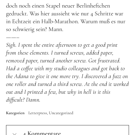
doch noch einen Stapel neuer Berlinheftchen
gedruckt. Was hier aussieht wie nur 4 Schritte war
in Echtzeit ein Halb-Marathon. Warum muß es nur
so schwierig sein? Mann.
——–
Sigh. I spent the entire afternoon to get a good print
from these elements. I turned screws, added paper,
removed paper, turned another screw. Got frustrated.
Had a coffee with my studio colleagues and got back to
the Adana to give it one more try. I discovered a fuzz on
one roller and turned a third screw. At the end it worked
out and I printed a few, but why in hell is it this
difficult? Damn.
Kategorien
Letterpress
Uncategorized
4 Kommentare