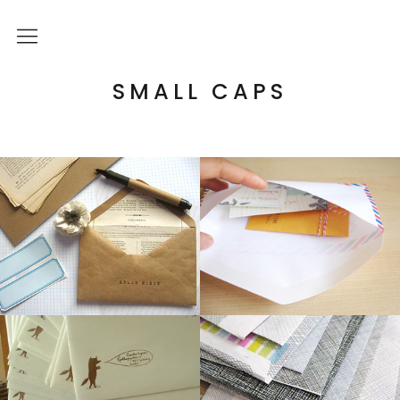
Über mich
SMALL CAPS
Kulturelle Bildung
Letterpress Workshops
Online Kurs
Blog