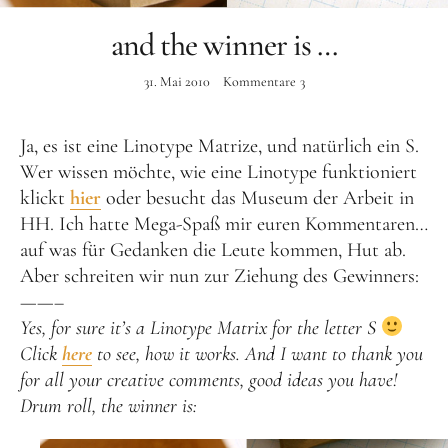
Instagram
and the winner is …
31. Mai 2010
Kommentare
3
Ja, es ist eine Linotype Matrize, und natürlich ein S.
Wer wissen möchte, wie eine Linotype funktioniert
klickt
hier
oder besucht das Museum der Arbeit in
HH. Ich hatte Mega-Spaß mir euren Kommentaren…
auf was für Gedanken die Leute kommen, Hut ab.
Aber schreiten wir nun zur Ziehung des Gewinners:
——–
Yes, for sure it’s a Linotype Matrix for the letter S
Click
here
to see, how it works. And I want to thank you
for all your creative comments, good ideas you have!
Drum roll, the winner is: