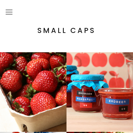
Über mich
SMALL CAPS
Kulturelle Bildung
Letterpress Workshops
Online Kurs
Blog