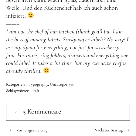
Weile. Und den Küchenchef hab ich auch schon
infiziert.
——–
I am not the chef of our kitchen (thank god!) but I am
the boss of making labels. Sticky paper labels? No way! I
use my dymo for everything, not just for strawberry
jam. For boxes, ring folders, drawers and everything one
could label. It takes a bit time, but my executive chef is
already thrilled.
Kategorien
Typography
Uncategorized
Schlagwörter
craft
5 Kommentare
Vorheriger Beitrag
Nächster Beitrag