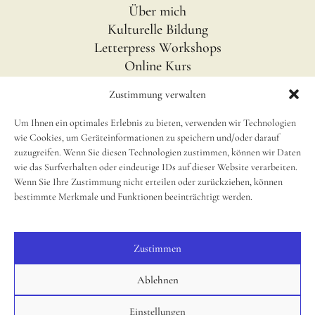
Über mich
Kulturelle Bildung
Letterpress Workshops
Online Kurs
Blog
Zustimmung verwalten
Um Ihnen ein optimales Erlebnis zu bieten, verwenden wir Technologien
INFOS
wie Cookies, um Geräteinformationen zu speichern und/oder darauf
Impressum
zuzugreifen. Wenn Sie diesen Technologien zustimmen, können wir Daten
wie das Surfverhalten oder eindeutige IDs auf dieser Website verarbeiten.
Disclaimer
Wenn Sie Ihre Zustimmung nicht erteilen oder zurückziehen, können
newsletter
bestimmte Merkmale und Funktionen beeinträchtigt werden.
Cookie Richtlinie (EU)
Zustimmen
SOCIAL
Instagram
Ablehnen
Einstellungen