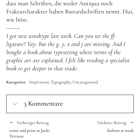
dass man Schriften, die weder Antiqua noch
Frakturcharakter haben Bastardschriften nennt. Hui,
wie böse.
——–
I got new woodtype last week. Can you see the ff-
ligature? Yay. But the g, y, x and j are missing. And I
bought a book about typesetting where terms of the
graphic art are explained. I felt like reading a specialist
book to get deeper in that trade.
Kategorien
Inspiration
Typography
Uncategorized
3 Kommentare
Vorheriger Beitrag
Nächster Beitrag
come and print at Jacki
fashion at work
Terrasse