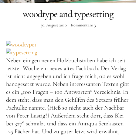
Instagram
woodtype and typesetting
30. August 2010
Kommentare
3
Neben einigen neuen Holzbuchstaben habe ich seit
letzter Woche ein neues altes Fachbuch. Der Verlag
ist nicht angegeben und ich frage mich, ob es wohl
handgesetzt wurde. Neben interessanten Texten gibt
es ein „100 Fragen – 100 Antworten“ Verzeichnis. In
dem steht, dass man den Gehilfen des Setzers früher
Pachulke nannte. {Hieß so nicht auch der Nachbar
von Peter Lustig?} Außerdem steht dort, dass Blei
bei 327° schmilzt und dass ein Antiqua Setzkasten
125 Fächer hat. Und zu guter letzt wird erwähnt,