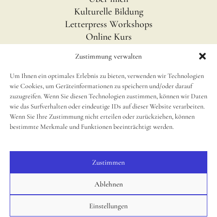
Kulturelle Bildung
Letterpress Workshops
Online Kurs
Blog
Zustimmung verwalten
Um Ihnen ein optimales Erlebnis zu bieten, verwenden wir Technologien
INFOS
wie Cookies, um Geräteinformationen zu speichern und/oder darauf
Impressum
zuzugreifen. Wenn Sie diesen Technologien zustimmen, können wir Daten
wie das Surfverhalten oder eindeutige IDs auf dieser Website verarbeiten.
Disclaimer
Wenn Sie Ihre Zustimmung nicht erteilen oder zurückziehen, können
newsletter
bestimmte Merkmale und Funktionen beeinträchtigt werden.
Cookie Richtlinie (EU)
Zustimmen
SOCIAL
Instagram
Ablehnen
Einstellungen
© 2025, Small Caps Print Studio