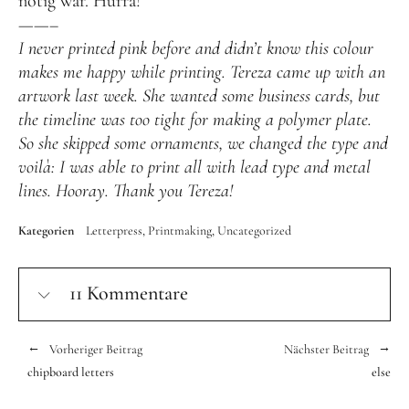
nötig war. Hurra!
——–
I never printed pink before and didn’t know this colour
makes me happy while printing. Tereza came up with an
artwork last week. She wanted some business cards, but
the timeline was too tight for making a polymer plate.
So she skipped some ornaments, we changed the type and
voilà: I was able to print all with lead type and metal
lines. Hooray. Thank you Tereza!
Kategorien
Letterpress
Printmaking
Uncategorized
11 Kommentare
Vorheriger Beitrag
Nächster Beitrag
chipboard letters
else