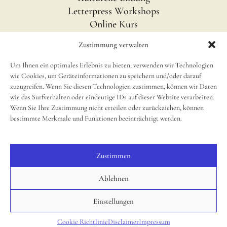
Letterpress Workshops
Online Kurs
Blog
Zustimmung verwalten
Um Ihnen ein optimales Erlebnis zu bieten, verwenden wir Technologien
INFOS
wie Cookies, um Geräteinformationen zu speichern und/oder darauf
Impressum
zuzugreifen. Wenn Sie diesen Technologien zustimmen, können wir Daten
wie das Surfverhalten oder eindeutige IDs auf dieser Website verarbeiten.
Disclaimer
Wenn Sie Ihre Zustimmung nicht erteilen oder zurückziehen, können
newsletter
bestimmte Merkmale und Funktionen beeinträchtigt werden.
Cookie Richtlinie (EU)
Zustimmen
SOCIAL
Instagram
Ablehnen
Einstellungen
© 2025, Small Caps Print Studio
Cookie Richtlinie
Disclaimer
Impressum