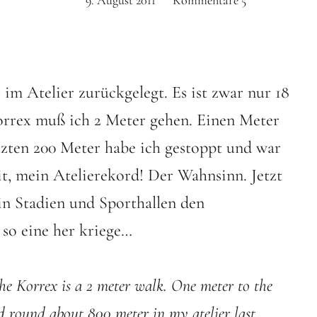
9. August 2011
Kommentare
5
im Atelier zurückgelegt. Es ist zwar nur 18
orrex muß ich 2 Meter gehen. Einen Meter
etzten 200 Meter habe ich gestoppt und war
it, mein Atelierekord! Der Wahnsinn. Jetzt
 in Stadien und Sporthallen den
 so eine her kriege…
he Korrex is a 2 meter walk. One meter to the
d round about 800 meter in my atelier last