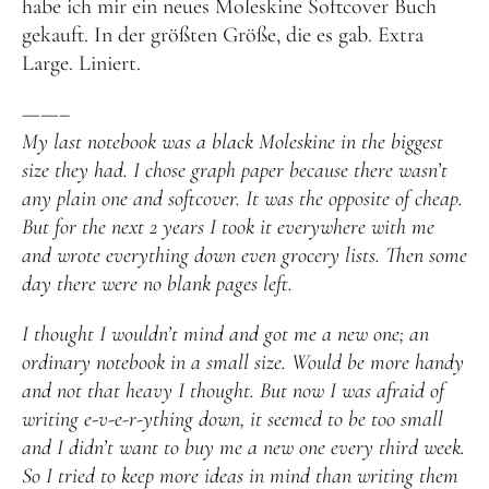
habe ich mir ein neues Moleskine Softcover Buch
gekauft. In der größten Größe, die es gab. Extra
Large. Liniert.
——–
My last notebook was a black Moleskine in the biggest
size they had. I chose graph paper because there wasn’t
any plain one and softcover. It was the opposite of cheap.
But for the next 2 years I took it everywhere with me
and wrote everything down even grocery lists. Then some
day there were no blank pages left.
I thought I wouldn’t mind and got me a new one; an
ordinary notebook in a small size. Would be more handy
and not that heavy I thought. But now I was afraid of
writing e-v-e-r-ything down, it seemed to be too small
and I didn’t want to buy me a new one every third week.
So I tried to keep more ideas in mind than writing them