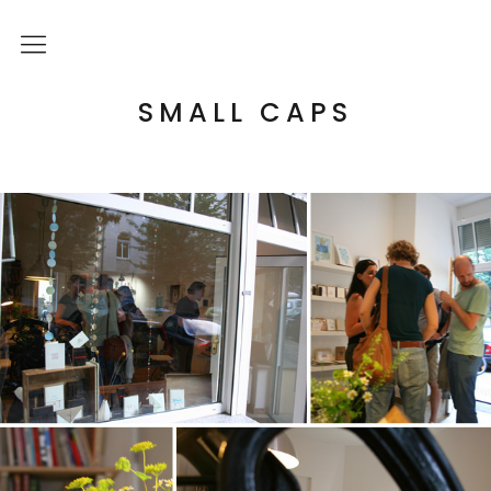
Über mich
SMALL CAPS
Kulturelle Bildung
Letterpress Workshops
Online Kurs
Blog