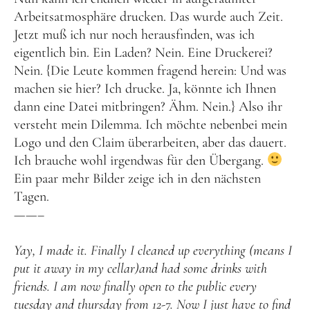
Arbeitsatmosphäre drucken. Das wurde auch Zeit.
Jetzt muß ich nur noch herausfinden, was ich
eigentlich bin. Ein Laden? Nein. Eine Druckerei?
Nein. {Die Leute kommen fragend herein: Und was
machen sie hier? Ich drucke. Ja, könnte ich Ihnen
dann eine Datei mitbringen? Ähm. Nein.} Also ihr
versteht mein Dilemma. Ich möchte nebenbei mein
Logo und den Claim überarbeiten, aber das dauert.
Ich brauche wohl irgendwas für den Übergang.
Ein paar mehr Bilder zeige ich in den nächsten
Tagen.
——–
Yay, I made it. Finally I cleaned up everything (means I
put it away in my cellar)and had some drinks with
friends. I am now finally open to the public every
tuesday and thursday from 12-7. Now I just have to find