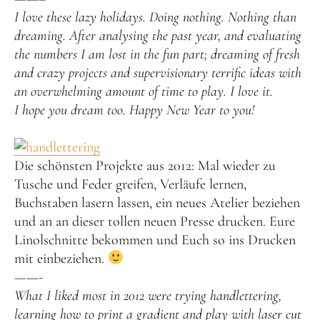
I love these lazy holidays. Doing nothing. Nothing than
dreaming. After analysing the past year, and evaluating
the numbers I am lost in the fun part; dreaming of fresh
and crazy projects and supervisionary terrific ideas with
an overwhelming amount of time to play. I love it.
I hope you dream too. Happy New Year to you!
Die schönsten Projekte aus 2012: Mal wieder zu
Tusche und Feder greifen, Verläufe lernen,
Buchstaben lasern lassen, ein neues Atelier beziehen
und an an dieser tollen neuen Presse drucken. Eure
Linolschnitte bekommen und Euch so ins Drucken
mit einbeziehen.
——-
What I liked most in 2012 were trying handlettering,
learning how to print a gradient and play with laser cut