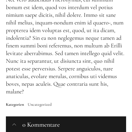
bonum est idem, quod vos interdum vel potius
nimium saepe dicitis, nihil dolere. Immo sit sane
nihil melius, inquam-nondum enim id quaero-, num
propterea idem voluptas est, quod, ut ita dicam,
indolentia? Sin ea non neglegemus neque tamen ad
finem summi boni referemus, non multum ab Erilli
levitate aberrabimus. Sed tamen intellego quid velit.
Nunc ita separantur, ut disiuncta sint, quo nihil
potest esse perversius. Serpere anguiculos, nare
anaticulas, evolare merulas, cornibus uti videmus
boves, nepas aculeis. Quae contraria sunt his,
malane?
Kategorien
Uncategorized
0 Kommentare