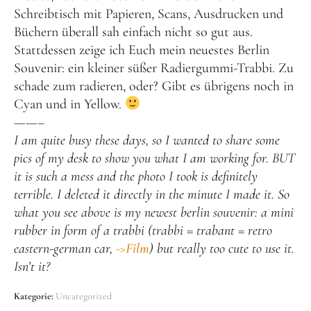
Schreibtisch mit Papieren, Scans, Ausdrucken und
Büchern überall sah einfach nicht so gut aus.
Stattdessen zeige ich Euch mein neuestes Berlin
Souvenir: ein kleiner süßer Radiergummi-Trabbi. Zu
schade zum radieren, oder? Gibt es übrigens noch in
Cyan und in Yellow.
——–
I am quite busy these days, so I wanted to share some
pics of my desk to show you what I am working for. BUT
it is such a mess and the photo I took is definitely
terrible. I deleted it directly in the minute I made it. So
what you see above is my newest berlin souvenir: a mini
rubber in form of a trabbi (trabbi = trabant = retro
eastern-german car,
->Film
) but really too cute to use it.
Isn’t it?
Kategorie:
Uncategorized