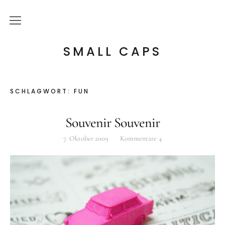
Über mich
SMALL CAPS
Kulturelle Bildung
SCHLAGWORT:
FUN
Letterpress Workshops
Souvenir Souvenir
Online Kurs
7. Oktober 2009
Kommentare
4
Blog