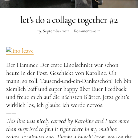
Instagram
let’s do a collage together #2
19. September 2012
Kommentare
12
Der Hammer. Der erste Linolschnitt war schon
heute in der Post. Geschickt von Karoline. Oh
mann, so toll. Tausend-und-ein-Dankeschön! Ich bin
ziemlich baff und super happy über Euer Feedback
und freue mich auf die nächsten Blätter. Jetzt geht’s
wirklich los, ich glaube ich werde nervös.
——
This lino was nicely carved by Karoline and I was more
than surprised to find it right there in my mailbox
today. 15 minutes ago. Thanks a bunch! From now on the