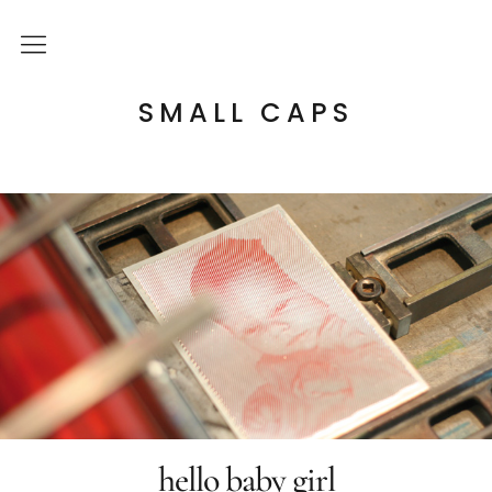
Über mich
SMALL CAPS
Kulturelle Bildung
Letterpress Workshops
Online Kurs
Blog
hello baby girl