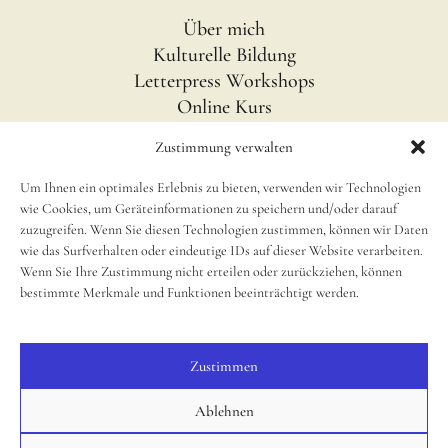
Über mich
Kulturelle Bildung
Letterpress Workshops
Online Kurs
Blog
Zustimmung verwalten
Um Ihnen ein optimales Erlebnis zu bieten, verwenden wir Technologien
INFOS
wie Cookies, um Geräteinformationen zu speichern und/oder darauf
Impressum
zuzugreifen. Wenn Sie diesen Technologien zustimmen, können wir Daten
wie das Surfverhalten oder eindeutige IDs auf dieser Website verarbeiten.
Disclaimer
Wenn Sie Ihre Zustimmung nicht erteilen oder zurückziehen, können
newsletter
bestimmte Merkmale und Funktionen beeinträchtigt werden.
Cookie Richtlinie (EU)
Zustimmen
SOCIAL
Instagram
Ablehnen